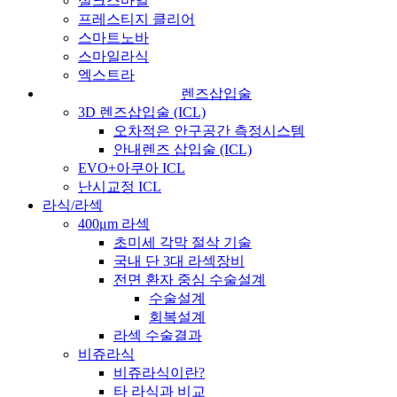
실크스마일
프레스티지 클리어
스마트노바
스마일라식
엑스트라
렌즈삽입술
3D 렌즈삽입술 (ICL)
오차적은 안구공간 측정시스템
안내렌즈 삽입술 (ICL)
EVO+아쿠아 ICL
난시교정 ICL
라식/라섹
400μm 라섹
초미세 각막 절삭 기술
국내 단 3대 라섹장비
전면 환자 중심 수술설계
수술설계
회복설계
라섹 수술결과
비쥬라식
비쥬라식이란?
타 라식과 비교