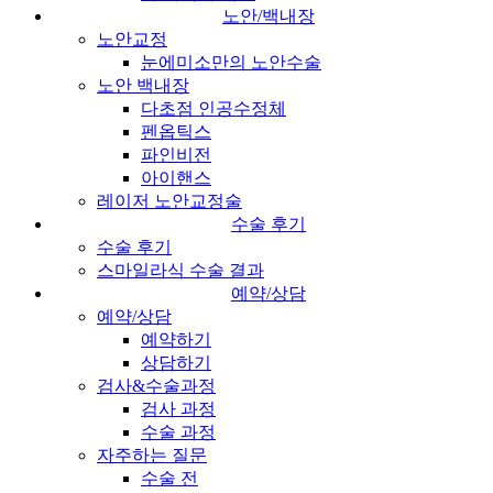
노안/백내장
노안교정
눈에미소만의 노안수술
노안 백내장
다초점 인공수정체
펜옵틱스
파인비전
아이핸스
레이저 노안교정술
수술 후기
수술 후기
스마일라식 수술 결과
예약/상담
예약/상담
예약하기
상담하기
검사&수술과정
검사 과정
수술 과정
자주하는 질문
수술 전