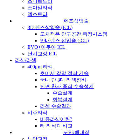
스마트노바
스마일라식
엑스트라
렌즈삽입술
3D 렌즈삽입술 (ICL)
오차적은 안구공간 측정시스템
안내렌즈 삽입술 (ICL)
EVO+아쿠아 ICL
난시교정 ICL
라식/라섹
400μm 라섹
초미세 각막 절삭 기술
국내 단 3대 라섹장비
전면 환자 중심 수술설계
수술설계
회복설계
라섹 수술결과
비쥬라식
비쥬라식이란?
타 라식과 비교
노안/백내장
노안교정