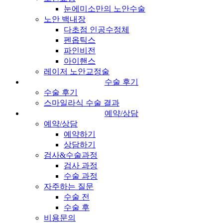
눈에미소만의 노안수술
노안 백내장
다초점 인공수정체
펜옵틱스
파인비전
아이핸스
레이저 노안교정술
수술 후기
수술 후기
스마일라식 수술 결과
예약/상담
예약/상담
예약하기
상담하기
검사&수술과정
검사 과정
수술 과정
자주하는 질문
수술 전
수술 후
비용문의