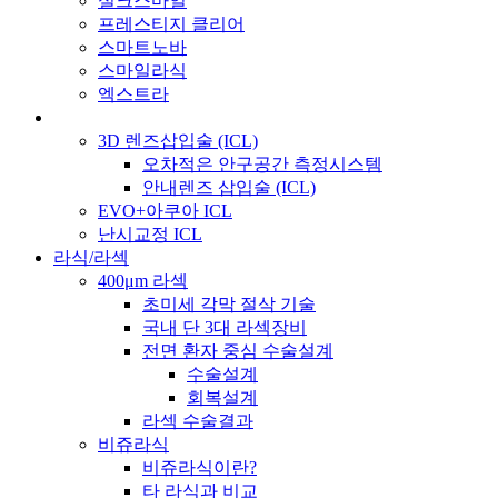
실크스마일
프레스티지 클리어
스마트노바
스마일라식
엑스트라
3D 렌즈삽입술 (ICL)
오차적은 안구공간 측정시스템
안내렌즈 삽입술 (ICL)
EVO+아쿠아 ICL
난시교정 ICL
라식/라섹
400μm 라섹
초미세 각막 절삭 기술
국내 단 3대 라섹장비
전면 환자 중심 수술설계
수술설계
회복설계
라섹 수술결과
비쥬라식
비쥬라식이란?
타 라식과 비교