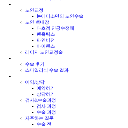
노안교정
눈에미소만의 노안수술
노안 백내장
다초점 인공수정체
펜옵틱스
파인비전
아이핸스
레이저 노안교정술
수술 후기
스마일라식 수술 결과
예약/상담
예약하기
상담하기
검사&수술과정
검사 과정
수술 과정
자주하는 질문
수술 전