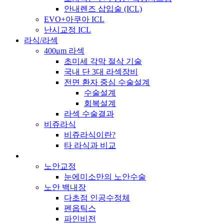
안내렌즈 삽입술 (ICL)
EVO+아쿠아 ICL
난시교정 ICL
라식/라섹
400μm 라섹
초미세 각막 절삭 기술
국내 단 3대 라섹장비
전면 환자 중심 수술설계
수술설계
회복설계
라섹 수술결과
비쥬라식
비쥬라식이란?
타 라식과 비교
노안교정
눈에미소만의 노안수술
노안 백내장
다초점 인공수정체
펜옵틱스
파인비전