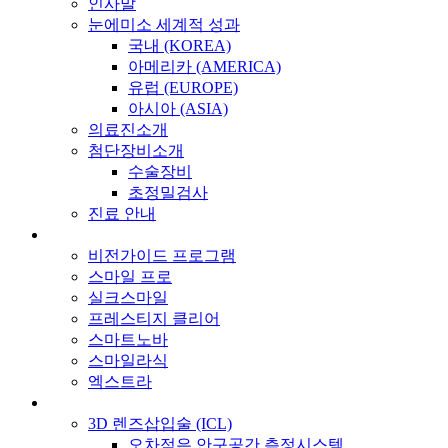
인사말
눈에미소 세계적 성과
국내 (KOREA)
아메리카 (AMERICA)
유럽 (EUROPE)
아시아 (ASIA)
의료진소개
첨단장비소개
수술장비
초정밀검사
진료 안내
비전가이드 프로그램
스마일 프로
실크스마일
프레스티지 클리어
스마트노바
스마일라식
엑스트라
3D 렌즈삽입술 (ICL)
오차적은 안구공간 측정시스템